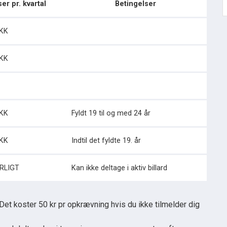
er pr. kvartal
Betingelser
DKK
DKK
DKK
Fyldt 19 til og med 24 år
DKK
Indtil det fyldte 19. år
ÅRLIGT
Kan ikke deltage i aktiv billard
et koster 50 kr pr opkrævning hvis du ikke tilmelder dig