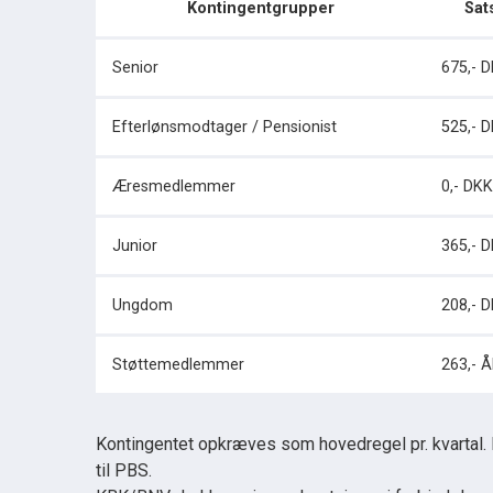
Kontingentgrupper
Sats
Senior
675,- 
Efterlønsmodtager / Pensionist
525,- 
Æresmedlemmer
0,- DKK
Junior
365,- 
Ungdom
208,- 
Støttemedlemmer
263,- 
Kontingentet opkræves som hovedregel pr. kvartal. D
til PBS.