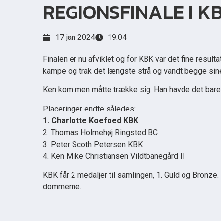
REGIONSFINALE I K
17 jan 2024
19:04
Finalen er nu afviklet og for KBK var det fine resu
kampe og trak det længste strå og vandt begge si
Ken kom men måtte trække sig. Han havde det bare 
Placeringer endte således:
1. Charlotte Koefoed KBK
2. Thomas Holmehøj Ringsted BC
3. Peter Scoth Petersen KBK
4. Ken Mike Christiansen Vildtbanegård II
KBK får 2 medaljer til samlingen, 1. Guld og Bronze. 
dommerne.