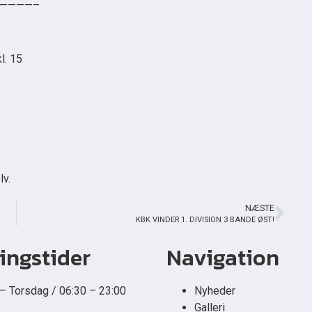
————–
l. 15
lv.
NÆSTE
KBK VINDER 1. DIVISION 3 BANDE ØST!
ingstider
Navigation
 Torsdag / 06:30 – 23:00
Nyheder
Galleri